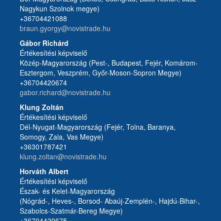
Nagykun Szolnok megye)
+36704421088
braun.gyorgy@novistrade.hu
Gábor Richárd
Értékesítési képviselő
Közép-Magyarország (Pest-, Budapest, Fejér, Komárom-
Esztergom, Veszprém, Győr-Moson-Sopron Megye)
+36704420674
gabor.richard@novistrade.hu
Klung Zoltán
Értékesítési képviselő
Dél-Nyugat-Magyarország (Fejér, Tolna, Baranya,
Somogy, Zala, Vas Megye)
+36301787421
klung.zoltan@novistrade.hu
Horváth Albert
Értékesítési képviselő
Észak- és Kelet-Magyarország
(Nógrád-, Heves-, Borsod- Abaúj-Zemplén-, Hajdú-Bihar-,
Szabolcs-Szatmár-Bereg Megye)
+36704420675