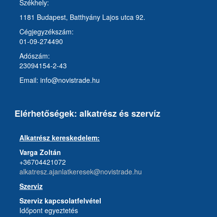
Székhely:
1181 Budapest, Batthyány Lajos utca 92.
Cégjegyzékszám:
01-09-274490
Adószám:
23094154-2-43
Email: info@novistrade.hu
Elérhetőségek: alkatrész és szervíz
Alkatrész kereskedelem:
Varga Zoltán
+36704421072
alkatresz.ajanlatkeresek@novistrade.hu
Szerviz
Szerviz kapcsolatfelvétel
Időpont egyeztetés