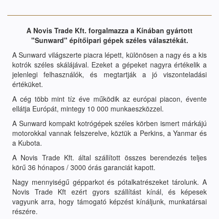
A Novis Trade Kft. forgalmazza a Kínában gyártott
"Sunward" építőipari gépek széles választékát.
A Sunward világszerte piacra lépett, különösen a nagy és a kis
kotrók széles skálájával. Ezeket a gépeket nagyra értékelik a
jelenlegi felhasználók, és megtartják a jó viszonteladási
értéküket.
A cég több mint tíz éve működik az európai piacon, évente
ellátja Európát, mintegy 10 000 munkaeszközzel.
A Sunward kompakt kotrógépek széles körben ismert márkájú
motorokkal vannak felszerelve, köztük a Perkins, a Yanmar és
a Kubota.
A Novis Trade Kft. által szállított összes berendezés teljes
körű 36 hónapos / 3000 órás garanciát kapott.
Nagy mennyiségű gépparkot és pótalkatrészeket tárolunk. A
Novis Trade Kft ezért gyors szállítást kínál, és képesek
vagyunk arra, hogy támogató képzést kínáljunk, munkatársai
részére.