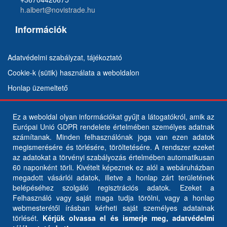
h.albert@novistrade.hu
Információk
Adatvédelmi szabályzat, tájékoztató
Cookie-k (sütik) használata a weboldalon
Honlap üzemeltető
Ez a weboldal olyan információkat gyűjt a látogatókról, amik az
Európai Unió GDPR rendelete értelmében személyes adatnak
számítanak. Minden felhasználónak joga van ezen adatok
megismerésére és törlésére, töröltetésére. A rendszer ezeket
az adatokat a törvényi szabályozás értelmében automatikusan
60 naponként törli. Kivételt képeznek ez alól a webáruházban
megadott vásárlói adatok, illetve a honlap zárt területének
belépéséhez szolgáló regisztrációs adatok. Ezeket a
Felhasználó vagy saját maga tudja törölni, vagy a honlap
webmesterétől írásban kérheti saját személyes adatainak
törlését.
Kérjük olvassa el és ismerje meg, adatvédelmi