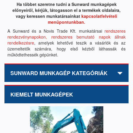
Ha többet szeretne tudni a Sunward munkagépek
előnyeiről, kérjük, látogasson el a termékek oldalaira,
vagy keressen munkatársainkat
kapcsolatfelvételi
menüpontunkban.
A Sunward és a Novis Trade Kft. munkatársai
rendszeres
rendezvénynapokon, rendszeres bemutató napok állnak
rendelkezésre
, amelyek lehetővé teszik a vásárlók és az
üzemeltetők számára, hogy első kézből láthassák és
működtethessék gépünket.
SUNWARD MUNKAGÉP KATEGÓRIÁK
KIEMELT MUNKAGÉPEK