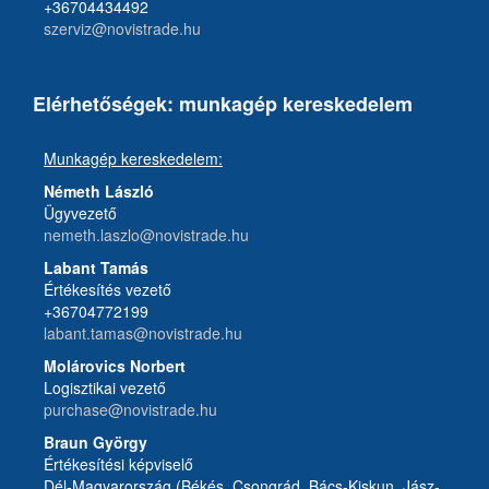
+36704434492
szerviz@novistrade.hu
Elérhetőségek: munkagép kereskedelem
Munkagép kereskedelem:
Németh László
Ügyvezető
nemeth.laszlo@novistrade.hu
Labant Tamás
Értékesítés vezető
+36704772199
labant.tamas@novistrade.hu
Molárovics Norbert
Logisztikai vezető
purchase@novistrade.hu
Braun György
Értékesítési képviselő
Dél-Magyarország (Békés, Csongrád, Bács-Kiskun, Jász-