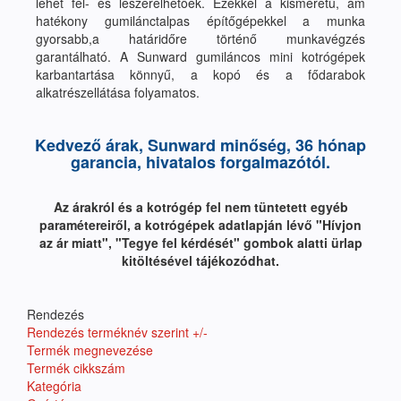
lehet fel- és leszerelhetőek. Ezekkel a kisméretű, ám
hatékony gumilánctalpas építőgépekkel a munka
gyorsabb,a határidőre történő munkavégzés
garantálható. A Sunward gumiláncos mini kotrógépek
karbantartása könnyű, a kopó és a fődarabok
alkatrészellátása folyamatos.
Kedvező árak, Sunward minőség, 36 hónap
garancia, hivatalos forgalmazótól.
Az árakról és a kotrógép fel nem tüntetett egyéb
paramétereiről, a kotrógépek adatlapján lévő "Hívjon
az ár miatt", "Tegye fel kérdését" gombok alatti ürlap
kitöltésével tájékozódhat.
Rendezés
Rendezés terméknév szerint +/-
Termék megnevezése
Termék cikkszám
Kategória