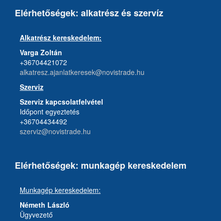
Elérhetőségek: alkatrész és szervíz
Alkatrész kereskedelem:
Varga Zoltán
+36704421072
alkatresz.ajanlatkeresek@novistrade.hu
Szerviz
Szerviz kapcsolatfelvétel
Időpont egyeztetés
+36704434492
szerviz@novistrade.hu
Elérhetőségek: munkagép kereskedelem
Munkagép kereskedelem:
Németh László
Ügyvezető