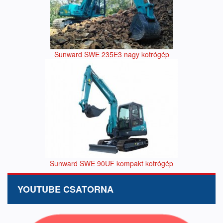
Sunward SWE 235E3 nagy kotrógép
Sunward SWE 90UF kompakt kotrógép
YOUTUBE CSATORNA