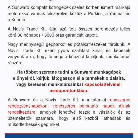
A Sunward kompakt kotrógépek széles körben ismert márkájú
motorokkal vannak felszerelve, köztük a Perkins, a Yanmar és
a Kubota.
A Novis Trade Kft. által szállított összes berendezés teljes
körű 36 hónapos / 3000 órás garanciát kapott.
Nagy mennyiségű gépparkot és pótalkatrészeket tárolunk. A
Novis Trade Kft ezért gyors szállítást kínál, és képesek
vagyunk arra, hogy támogató képzést kínáljunk, munkatársai
részére.
Ha többet szeretne tudni a Sunward munkagépek
előnyeiről, kérjük, látogasson el a termékek oldalaira,
vagy keressen munkatársainkat
kapcsolatfelvételi
menüpontunkban.
A Sunward és a Novis Trade Kft. munkatársai
rendszeres
rendezvénynapokon, rendszeres bemutató napok állnak
rendelkezésre
, amelyek lehetővé teszik a vásárlók és az
üzemeltetők számára, hogy első kézből láthassák és
működtethessék gépünket.