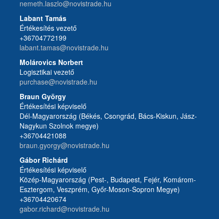
nemeth.laszlo@novistrade.hu
Labant Tamás
Értékesítés vezető
+36704772199
labant.tamas@novistrade.hu
Molárovics Norbert
Logisztikai vezető
purchase@novistrade.hu
Braun György
Értékesítési képviselő
Dél-Magyarország (Békés, Csongrád, Bács-Kiskun, Jász-
Nagykun Szolnok megye)
+36704421088
braun.gyorgy@novistrade.hu
Gábor Richárd
Értékesítési képviselő
Közép-Magyarország (Pest-, Budapest, Fejér, Komárom-
Esztergom, Veszprém, Győr-Moson-Sopron Megye)
+36704420674
gabor.richard@novistrade.hu