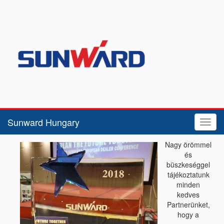
Sunward Hungary
Menü
Nagy örömmel
és
büszkeséggel
tájékoztatunk
minden
kedves
Partnerünket,
hogy a