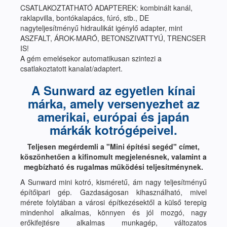
CSATLAKOZTATHATÓ ADAPTEREK: kombinált kanál,
raklapvilla, bontókalapács, fúró, stb., DE
nagyteljesítményű hidraulikát igénylő adapter, mint
ASZFALT, ÁROK-MARÓ, BETONSZIVATTYÚ, TRENCSER
IS!
A gém emelésekor automatikusan szintezi a
csatlakoztatott kanalat/adaptert.
A Sunward az egyetlen kínai
márka, amely versenyezhet az
amerikai, európai és japán
márkák kotrógépeivel.
Teljesen megérdemli a "Mini építési segéd" címet,
köszönhetően a kifinomult megjelenésnek, valamint a
megbízható és rugalmas működési teljesítménynek.
A Sunward mini kotró, kisméretű, ám nagy teljesítményű
építőipari gép. Gazdaságosan kihasználható, mivel
mérete folytában a városi építkezésektől a külső terepig
mindenhol alkalmas, könnyen és jól mozgó, nagy
erőkifejtésre alkalmas munkagép, változatos