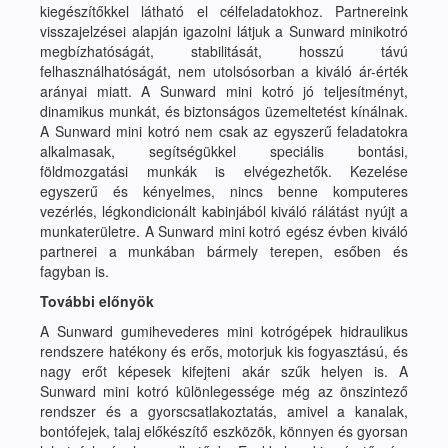
kiegészítőkkel látható el célfeladatokhoz. Partnereink
visszajelzései alapján igazolni látjuk a Sunward minikotró
megbízhatóságát, stabilitását, hosszú távú
felhasználhatóságát, nem utolsósorban a kiváló ár-érték
arányai miatt. A Sunward mini kotró jó teljesítményt,
dinamikus munkát, és biztonságos üzemeltetést kínálnak.
A Sunward mini kotró nem csak az egyszerű feladatokra
alkalmasak, segítségükkel speciális bontási,
földmozgatási munkák is elvégezhetők. Kezelése
egyszerű és kényelmes, nincs benne komputeres
vezérlés, légkondicionált kabinjából kiváló rálátást nyújt a
munkaterületre. A Sunward mini kotró egész évben kiváló
partnerei a munkában bármely terepen, esőben és
fagyban is.
További előnyök
A Sunward gumihevederes mini kotrógépek hidraulikus
rendszere hatékony és erős, motorjuk kis fogyasztású, és
nagy erőt képesek kifejteni akár szűk helyen is. A
Sunward mini kotró különlegessége még az önszintező
rendszer és a gyorscsatlakoztatás, amivel a kanalak,
bontófejek, talaj előkészítő eszközök, könnyen és gyorsan