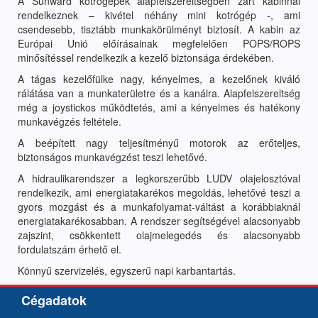
A Sunward kotrógépek alapfelszereltségben zárt kabinnal
rendelkeznek – kivétel néhány mini kotrógép -, ami
csendesebb, tisztább munkakörülményt biztosít. A kabin az
Európai Unió előírásainak megfelelően POPS/ROPS
minősítéssel rendelkezik a kezelő biztonsága érdekében.
A tágas kezelőfülke nagy, kényelmes, a kezelőnek kiváló
rálátása van a munkaterületre és a kanálra. Alapfelszereltség
még a joystickos működtetés, ami a kényelmes és hatékony
munkavégzés feltétele.
A beépített nagy teljesítményű motorok az erőteljes,
biztonságos munkavégzést teszi lehetővé.
A hidraulikarendszer a legkorszerűbb LUDV olajelosztóval
rendelkezik, ami energiatakarékos megoldás, lehetővé teszi a
gyors mozgást és a munkafolyamat-váltást a korábbiaknál
energiatakarékosabban. A rendszer segítségével alacsonyabb
zajszint, csökkentett olajmelegedés és alacsonyabb
fordulatszám érhető el.
Könnyű szervizelés, egyszerű napi karbantartás.
Cégadatok