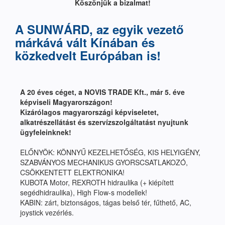
Köszönjük a bizalmat!
A SUNWÁRD, az egyik vezető
márkává vált Kínában és
közkedvelt Európában is!
A 20 éves céget, a NOVIS TRADE Kft., már 5. éve
képviseli Magyarországon!
Kizárólagos magyarországi képviseletet,
alkatrészellátást és szervízszolgáltatást nyujtunk
ügyfeleinknek!
ELŐNYÖK: KÖNNYŰ KEZELHETŐSÉG, KIS HELYIGÉNY,
SZABVÁNYOS MECHANIKUS GYORSCSATLAKOZÓ,
CSÖKKENTETT ELEKTRONIKA!
KUBOTA Motor, REXROTH hidraulika (+ kiépített
segédhidraulika), High Flow-s modellek!
KABIN: zárt, biztonságos, tágas belső tér, fűthető, AC,
joystick vezérlés.