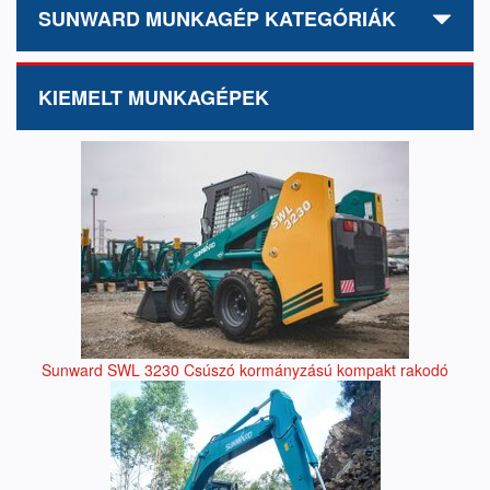
SUNWARD MUNKAGÉP KATEGÓRIÁK
KIEMELT MUNKAGÉPEK
Sunward SWL 3230 Csúszó kormányzású kompakt rakodó