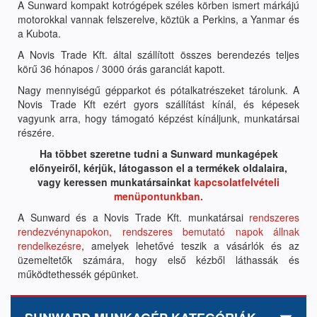
A Sunward kompakt kotrógépek széles körben ismert márkájú
motorokkal vannak felszerelve, köztük a Perkins, a Yanmar és
a Kubota.
A Novis Trade Kft. által szállított összes berendezés teljes
körű 36 hónapos / 3000 órás garanciát kapott.
Nagy mennyiségű gépparkot és pótalkatrészeket tárolunk. A
Novis Trade Kft ezért gyors szállítást kínál, és képesek
vagyunk arra, hogy támogató képzést kínáljunk, munkatársai
részére.
Ha többet szeretne tudni a Sunward munkagépek
előnyeiről, kérjük, látogasson el a termékek oldalaira,
vagy keressen munkatársainkat
kapcsolatfelvételi
menüpontunkban.
A Sunward és a Novis Trade Kft. munkatársai
rendszeres
rendezvénynapokon, rendszeres bemutató napok állnak
rendelkezésre
, amelyek lehetővé teszik a vásárlók és az
üzemeltetők számára, hogy első kézből láthassák és
működtethessék gépünket.