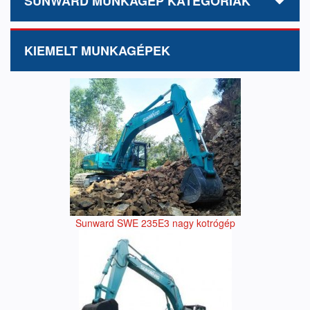
SUNWARD MUNKAGÉP KATEGÓRIÁK
KIEMELT MUNKAGÉPEK
Sunward SWE 235E3 nagy kotrógép