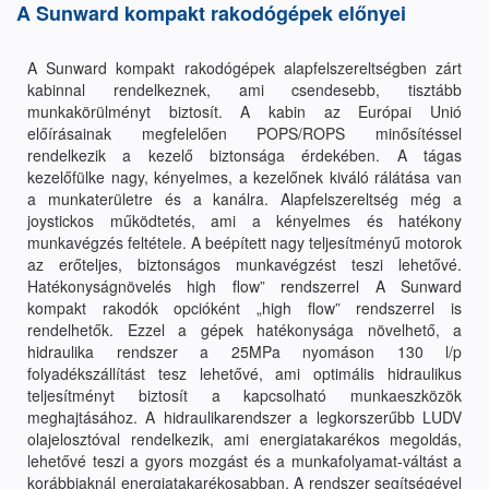
A Sunward kompakt rakodógépek előnyei
A Sunward kompakt rakodógépek alapfelszereltségben zárt
kabinnal rendelkeznek, ami csendesebb, tisztább
munkakörülményt biztosít. A kabin az Európai Unió
előírásainak megfelelően POPS/ROPS minősítéssel
rendelkezik a kezelő biztonsága érdekében. A tágas
kezelőfülke nagy, kényelmes, a kezelőnek kiváló rálátása van
a munkaterületre és a kanálra. Alapfelszereltség még a
joystickos működtetés, ami a kényelmes és hatékony
munkavégzés feltétele. A beépített nagy teljesítményű motorok
az erőteljes, biztonságos munkavégzést teszi lehetővé.
Hatékonyságnövelés high flow” rendszerrel A Sunward
kompakt rakodók opcióként „high flow” rendszerrel is
rendelhetők. Ezzel a gépek hatékonysága növelhető, a
hidraulika rendszer a 25MPa nyomáson 130 l/p
folyadékszállítást tesz lehetővé, ami optimális hidraulikus
teljesítményt biztosít a kapcsolható munkaeszközök
meghajtásához. A hidraulikarendszer a legkorszerűbb LUDV
olajelosztóval rendelkezik, ami energiatakarékos megoldás,
lehetővé teszi a gyors mozgást és a munkafolyamat-váltást a
korábbiaknál energiatakarékosabban. A rendszer segítségével