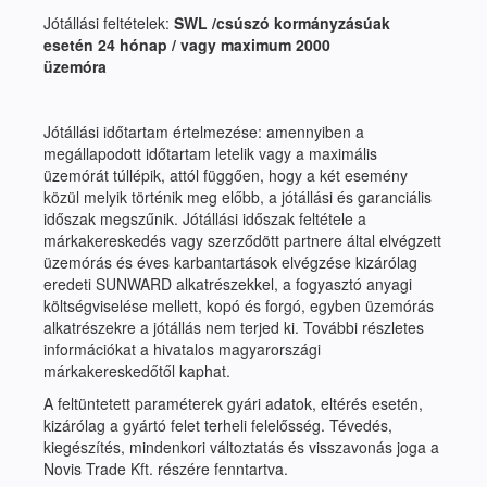
Jótállási feltételek:
SWL /csúszó kormányzásúak
esetén 24 hónap / vagy maximum 2000
üzemóra
Jótállási időtartam értelmezése: amennyiben a
megállapodott időtartam letelik vagy a maximális
üzemórát túllépik, attól függően, hogy a két esemény
közül melyik történik meg előbb, a jótállási és garanciális
időszak megszűnik. Jótállási időszak feltétele a
márkakereskedés vagy szerződött partnere által elvégzett
üzemórás és éves karbantartások elvégzése kizárólag
eredeti SUNWARD alkatrészekkel, a fogyasztó anyagi
költségviselése mellett, kopó és forgó, egyben üzemórás
alkatrészekre a jótállás nem terjed ki. További részletes
információkat a hivatalos magyarországi
márkakereskedőtől kaphat.
A feltüntetett paraméterek gyári adatok, eltérés esetén,
kizárólag a gyártó felet terheli felelősség. Tévedés,
kiegészítés, mindenkori változtatás és visszavonás joga a
Novis Trade Kft. részére fenntartva.