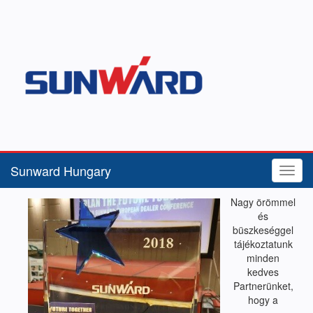
Sunward Hungary
Menü
Nagy örömmel
és
büszkeséggel
tájékoztatunk
minden
kedves
Partnerünket,
hogy a