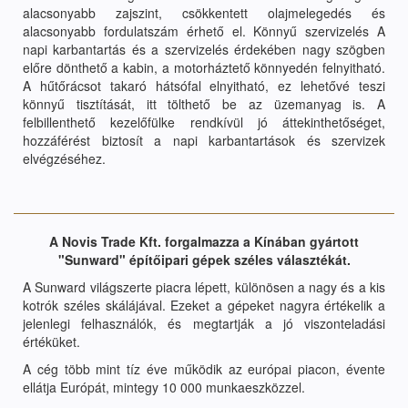
alacsonyabb zajszint, csökkentett olajmelegedés és
alacsonyabb fordulatszám érhető el. Könnyű szervizelés A
napi karbantartás és a szervizelés érdekében nagy szögben
előre dönthető a kabin, a motorháztető könnyedén felnyitható.
A hűtőrácsot takaró hátsófal elnyitható, ez lehetővé teszi
könnyű tisztítását, itt tölthető be az üzemanyag is. A
felbillenthető kezelőfülke rendkívül jó áttekinthetőséget,
hozzáférést biztosít a napi karbantartások és szervizek
elvégzéséhez.
A Novis Trade Kft. forgalmazza a Kínában gyártott
"Sunward" építőipari gépek széles választékát.
A Sunward világszerte piacra lépett, különösen a nagy és a kis
kotrók széles skálájával. Ezeket a gépeket nagyra értékelik a
jelenlegi felhasználók, és megtartják a jó viszonteladási
értéküket.
A cég több mint tíz éve működik az európai piacon, évente
ellátja Európát, mintegy 10 000 munkaeszközzel.