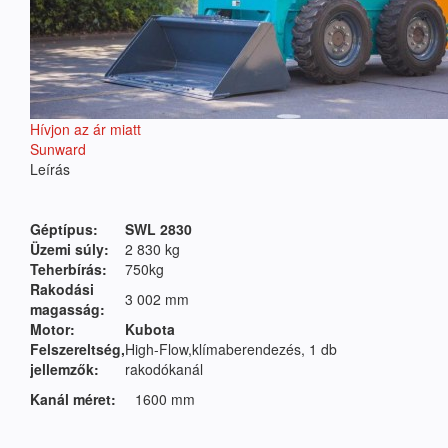
Hívjon az ár miatt
Sunward
Leírás
Géptípus:
SWL 2830
Üzemi súly:
2 830 kg
Teherbírás:
750kg
Rakodási
3 002 mm
magasság:
Motor:
Kubota
Felszereltség,
High-Flow,klímaberendezés, 1 db
jellemzők:
rakodókanál
Kanál méret:
1600 mm