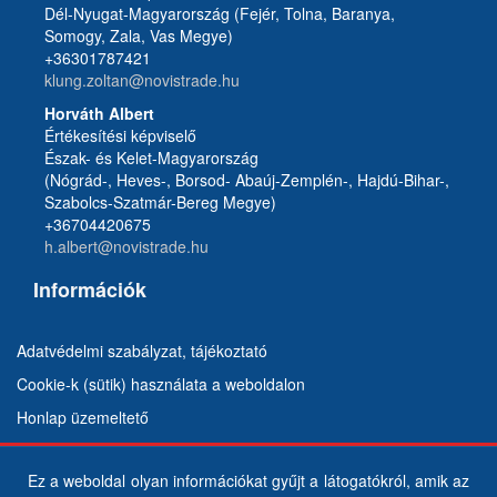
Dél-Nyugat-Magyarország (Fejér, Tolna, Baranya,
Somogy, Zala, Vas Megye)
+36301787421
klung.zoltan@novistrade.hu
Horváth Albert
Értékesítési képviselő
Észak- és Kelet-Magyarország
(Nógrád-, Heves-, Borsod- Abaúj-Zemplén-, Hajdú-Bihar-,
Szabolcs-Szatmár-Bereg Megye)
+36704420675
h.albert@novistrade.hu
Információk
Adatvédelmi szabályzat, tájékoztató
Cookie-k (sütik) használata a weboldalon
Honlap üzemeltető
Ez a weboldal olyan információkat gyűjt a látogatókról, amik az