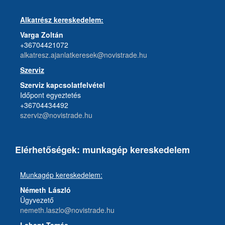
Alkatrész kereskedelem:
Varga Zoltán
+36704421072
alkatresz.ajanlatkeresek@novistrade.hu
Szerviz
Szerviz kapcsolatfelvétel
Időpont egyeztetés
+36704434492
szerviz@novistrade.hu
Elérhetőségek: munkagép kereskedelem
Munkagép kereskedelem:
Németh László
Ügyvezető
nemeth.laszlo@novistrade.hu