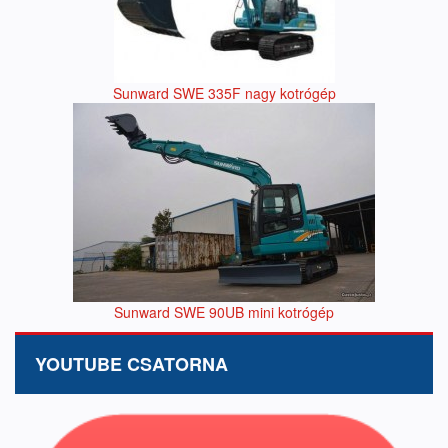
Sunward SWE 335F nagy kotrógép
Sunward SWE 90UB mini kotrógép
YOUTUBE CSATORNA