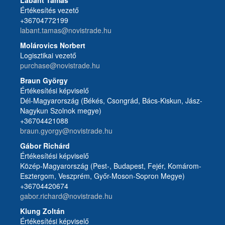
Labant Tamás
Értékesítés vezető
+36704772199
labant.tamas@novistrade.hu
Molárovics Norbert
Logisztikai vezető
purchase@novistrade.hu
Braun György
Értékesítési képviselő
Dél-Magyarország (Békés, Csongrád, Bács-Kiskun, Jász-
Nagykun Szolnok megye)
+36704421088
braun.gyorgy@novistrade.hu
Gábor Richárd
Értékesítési képviselő
Közép-Magyarország (Pest-, Budapest, Fejér, Komárom-
Esztergom, Veszprém, Győr-Moson-Sopron Megye)
+36704420674
gabor.richard@novistrade.hu
Klung Zoltán
Értékesítési képviselő