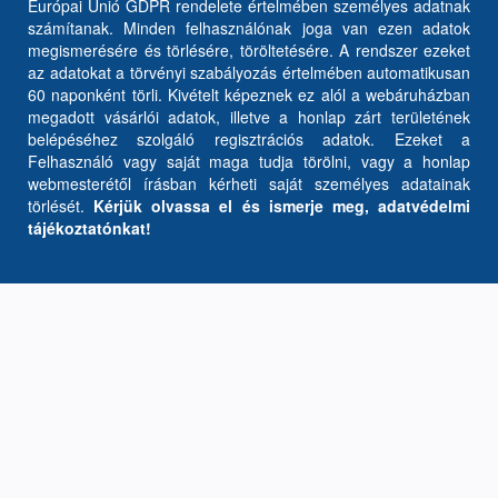
Európai Unió GDPR rendelete értelmében személyes adatnak
számítanak. Minden felhasználónak joga van ezen adatok
megismerésére és törlésére, töröltetésére. A rendszer ezeket
az adatokat a törvényi szabályozás értelmében automatikusan
60 naponként törli. Kivételt képeznek ez alól a webáruházban
megadott vásárlói adatok, illetve a honlap zárt területének
belépéséhez szolgáló regisztrációs adatok. Ezeket a
Felhasználó vagy saját maga tudja törölni, vagy a honlap
webmesterétől írásban kérheti saját személyes adatainak
törlését.
Kérjük olvassa el és ismerje meg, adatvédelmi
tájékoztatónkat!